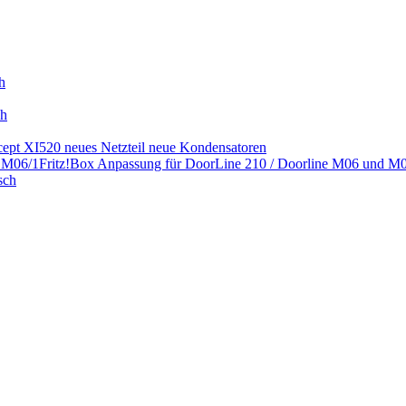
h
ch
ept XI520 neues Netzteil neue Kondensatoren
Fritz!Box Anpassung für DoorLine 210 / Doorline M06 und M
sch